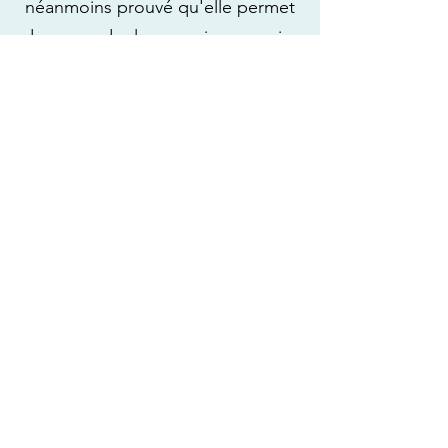
néanmoins prouvé qu'elle permet
de reprendre le pouvoir sur sa vie,
de regagner sa confiance en soi et
d'améliorer ses capacités à gérer
ses émotions négatives et ses
difficultés.
Contact